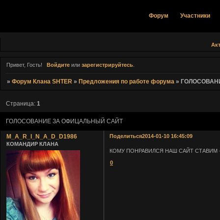
Форум
Участники
Ак
Привет, Гость!
Войдите
или
зарегистрируйтесь
.
»
Форум Клана SHTER
»
Предложения по работе форума
»
ГОЛОСОВАН
Страница:
1
ГОЛОСОВАНИЕ ЗА ОФИЦАЛЬНЫЙ САЙТ
M_A_R_I_N_A_D_D1986
Поделиться
2014-01-10 16:45:09
КОМАНДИР КЛАНА
КОМУ ПОНРАВИЛСЯ НАШ САЙТ СТАВИМ 
0