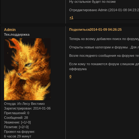
Ну остальное будет по позже
Отредактировано Admin (2014-01-08 04:23:2
+1
Admin
Поделиться
2014-01-09 04:26:25
Тех.поддержка
Теперь ко всему добавлен поиск по форуму
Открыты новые категории и форумы . Для л
Возле последнего сообщения на форуме теп
Если кому то покажется форум слишком дли
оффорума
0
Откуда:
Из Лесу Вестимо
Зарегистрирован
: 2014-01-06
Приглашений:
0
Сообщений:
28
Уважение:
[+1/-0]
Позитив:
[+2/-0]
Провел на форуме:
6 часов 29 минут