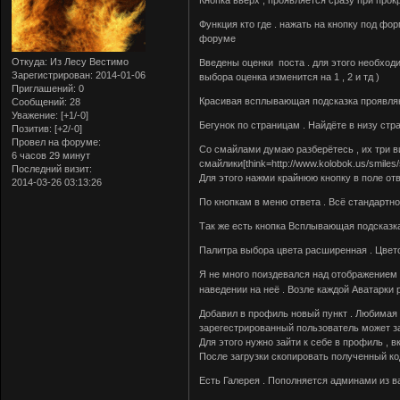
Кнопка вверх , проявляется сразу при про
Функция кто где . нажать на кнопку под фор
форуме
Откуда:
Из Лесу Вестимо
Введены оценки поста . для этого необходи
Зарегистрирован
: 2014-01-06
выбора оценка изменится на 1 , 2 и тд )
Приглашений:
0
Красивая всплывающая подсказка проявля
Сообщений:
28
Уважение:
[+1/-0]
Бегунок по страницам . Найдёте в низу стр
Позитив:
[+2/-0]
Провел на форуме:
Со смайлами думаю разберётесь , их три в
6 часов 29 минут
смайлики[think=http://www.kolobok.us/smiles/s
Последний визит:
Для этого нажми крайнюю кнопку в поле от
2014-03-26 03:13:26
По кнопкам в меню ответа . Всё стандартно 
Так же есть кнопка Всплывающая подсказка
Палитра выбора цвета расширенная . Цвето
Я не много поиздевался над отображение
наведении на неё . Возле каждой Аватарки
Добавил в профиль новый пункт . Любимая 
зарегестрированный пользователь может за
Для этого нужно зайти к себе в профиль , в
После загрузки скопировать полученный к
Есть Галерея . Пополняется админами из в