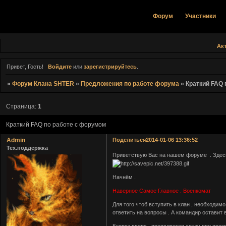
Форум
Участники
Ак
Привет, Гость!
Войдите
или
зарегистрируйтесь
.
»
Форум Клана SHTER
»
Предложения по работе форума
»
Краткий FAQ 
Страница:
1
Краткий FAQ по работе с форумом
Admin
Поделиться
2014-01-06 13:36:52
Тех.поддержка
Приветствую Вас на нашем форуме . Здесь
Начнём .
Наверное Самое Главное . Военкомат
Для того чтоб вступить в клан , необходим
ответить на вопросы . А командир оставит 