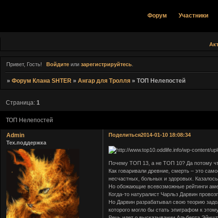
Форум
Участники
Ак
Привет, Гость!
Войдите
или
зарегистрируйтесь
.
»
Форум Клана SHTER
»
Ангар для Тролля
»
ТОП Нелепостей
Страница:
1
ТОП Нелепостей
Admin
Поделиться
2014-01-10 18:08:34
Тех.поддержка
Почему ТОП 13, а не ТОП 10? Да потому что
Как говаривали древние, смерть – это сам
несчастных, больных и здоровых. Казалось
Но обожающие всевозможные рейтинги амер
Когда-то натуралист Чарльз Дарвин провоз
Но Дарвин разрабатывал свою теорию задол
которого могло бы стать эпиграфом к этому
Речь идет о высказывании Альберта Эйнште