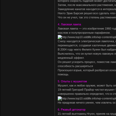
которого скорость падения может достигать 
Затем, после максимального растяжения, к
Замедление канатов находится в интервале 
Некто Эрик Барсия решил все сделать «по-
Что он не учел, так это степень растяжения
4. Лавовая лампа
Лавовая лампа — это изобретение 1960 го
маслом и полупрозрачным парафином.
Снизу находится электрическая лампочка,
перемещается, создавая хаотичные движен
В 2004 году некто Филипп Куинн был найде
Выяснилось, что он купил новую лавовую л
медленный эффект.
Он решил ускорить процесс, поместив ламп
способность расширяться
Произошел взрыв, который разбросал осколк
помощь.
5. Опыты с мушкетом
Мушкет, как и любое оружие, может быть о
19-летний Григорий Прайор чистил мушкет 5
совершенно правильно определил, что в ст
Не придумав ничего умнее, чем извлечь ос
6. Ржавый детонатор
21-летний вьетнамец Нгуен, приняв на груд