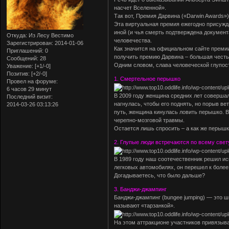
насчет Вселенной».
Так вот, Премия Дарвина («Darwin Awards»)
Эта виртуальная премия ежегодно присужд
иной (и чья смерть подтверждена докумен
Откуда:
Из Лесу Вестимо
человечества.
Зарегистрирован
: 2014-01-06
Как значится на официальном сайте преми
Приглашений:
0
получить премию Дарвина – большая честь
Сообщений:
28
Одним словом, слава человеческой глупос
Уважение:
[+1/-0]
Позитив:
[+2/-0]
1. Смертельное перышко
Провел на форуме:
6 часов 29 минут
В 2009 году женщина средних лет совершал
Последний визит:
нагнулась, чтобы его поднять, но порыв ве
2014-03-26 03:13:26
путь, женщина кинулась ловить перышко. В
черепно-мозговой травмы.
Остается лишь спросить – а как же перышк
2. Глупые люди встречаются по всему свету
В 1989 году наш соотечественник решил и
легковых автомобилях, он перешел к более
Догадываетесь, что было дальше?
3. Банджи-джампинг
Банджи-джампинг (bungee jumping) — это ш
называют «тарзанкой».
На этом аттракционе участников привязыва