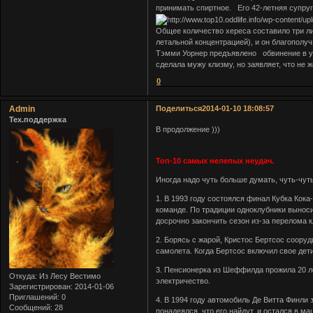
принимать спиртное. Его 42-летняя супру
Общее количество хереса составило три ли
летальной концентрацией), и он благополуч
Тэмми Уорнер предъявлено обвинение в уб
сделала мужу клизму, но заявляет, что не
0
Admin
Поделиться
2014-01-10 18:08:57
Тех.поддержка
В продолжение )))
Топ-10 самых нелепых неудач.
Иногда надо чуть больше думать, чуть-чу
1. В 1993 году состоялся финал Кубка Кока
команде. По традиции одноклубники выносил
досрочно закончить сезон из-за перелома 
2. Борясь с жарой, Кристос Бертсос соору
самолета. Когда Бертсос включил свое дет
3. Пенсионерка из Шеффилда прожила 20 ле
Откуда:
Из Лесу Вестимо
электричество.
Зарегистрирован
: 2014-01-06
Приглашений:
0
4. В 1994 году автомобиль Де Витта Финли 
Сообщений:
28
понадеялся, что его найдут, и остался в м