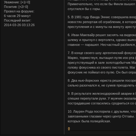
Уважение:
[+1/-0]
Примечательно, что если бы Финли вышел и
Позитив:
[+2/-0]
спустился бы с горы.
Провел на форуме:
6 часов 29 минут
5. В 1981 году Ванда Эннис совершила воо
Последний визит:
новостях репортаж об ограблении, в которо
2014-03-26 03:13:26
преступления и с минуты на минуту аресту
6. Иван Макгвайр решил заснять на видео
шлему и прыгнул с вертолета, однако выясн
главное — парашют. Несчастный разбился, 
7. В конце своего шоу аргентинский фокусн
Марво, торжествуя, вытащил пулю изо рта 
присутствующий в зале золотодобытчик Ма
голову фокусника из своего пистолета. Ма
фокусник не поймал его пулю. Он был опра
8. Два нью-йоркских юриста решили посоре
сильно разогнался и, не сумев преодолеть 
9. В результате железнодорожной аварии в
спешке перепутали руки. У мужчин оказала
пострадавшие согласились сродниться со 
10. Лаурен Рода поспорила с друзьями, что
завязанными глазами через центр Оттавы. 
которых была полицейская.
0