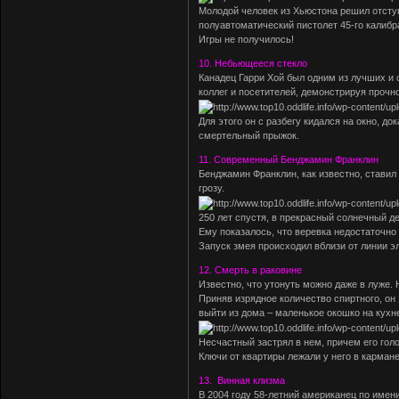
Молодой человек из Хьюстона решил отступи
полуавтоматический пистолет 45-го калибр
Игры не получилось!
10. Небьющееся стекло
Канадец Гарри Хой был одним из лучших и 
коллег и посетителей, демонстрируя прочно
Для этого он с разбегу кидался на окно, д
смертельный прыжок.
11. Современный Бенджамин Франклин
Бенджамин Франклин, как известно, ставил
грозу.
250 лет спустя, в прекрасный солнечный д
Ему показалось, что веревка недостаточно
Запуск змея происходил вблизи от линии эл
12. Смерть в раковине
Известно, что утонуть можно даже в луже.
Приняв изрядное количество спиртного, он 
выйти из дома – маленькое окошко на кухн
Несчастный застрял в нем, причем его голо
Ключи от квартиры лежали у него в карма
13. Винная клизма
В 2004 году 58-летний американец по имен