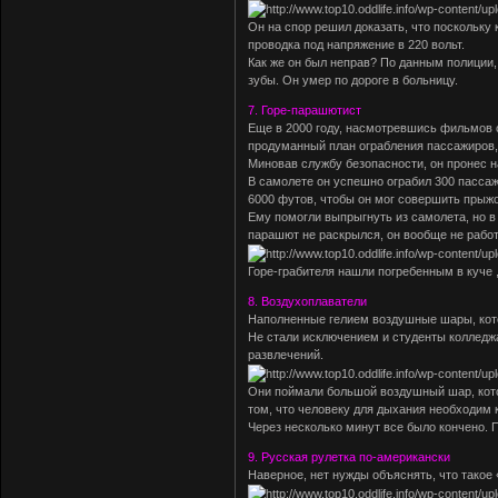
Он на спор решил доказать, что поскольку
проводка под напряжение в 220 вольт.
Как же он был неправ? По данным полиции,
зубы. Он умер по дороге в больницу.
7. Горе-парашютист
Еще в 2000 году, насмотревшись фильмов о
продуманный план ограбления пассажиров,
Миновав службу безопасности, он пронес н
В самолете он успешно ограбил 300 пассаж
6000 футов, чтобы он мог совершить прыжо
Ему помогли выпрыгнуть из самолета, но в 
парашют не раскрылся, он вообще не работ
Горе-грабителя нашли погребенным в куче , 
8. Воздухоплаватели
Наполненные гелием воздушные шары, кото
Не стали исключением и студенты колледж
развлечений.
Они поймали большой воздушный шар, котор
том, что человеку для дыхания необходим к
Через несколько минут все было кончено. 
9. Русская рулетка по-американски
Наверное, нет нужды объяснять, что такое