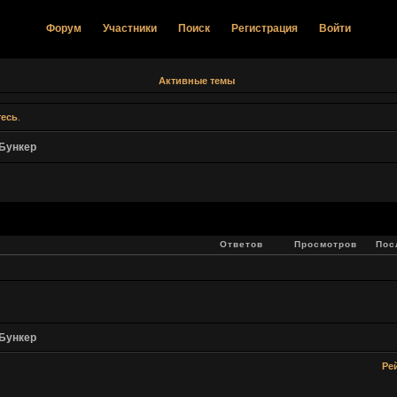
Форум
Участники
Поиск
Регистрация
Войти
Активные темы
тесь
.
Бункер
Ответов
Просмотров
Пос
Бункер
Ре